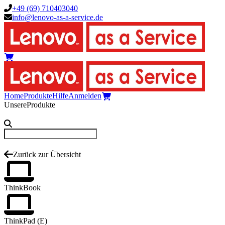
+49 (69) 710403040
info@lenovo-as-a-service.de
0
Home
Produkte
Hilfe
Anmelden
0
Unsere
Produkte
Zurück zur Übersicht
ThinkBook
ThinkPad (E)