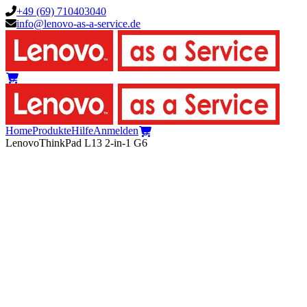
+49 (69) 710403040
info@lenovo-as-a-service.de
0
Home
Produkte
Hilfe
Anmelden
0
Lenovo
ThinkPad L13 2-in-1 G6