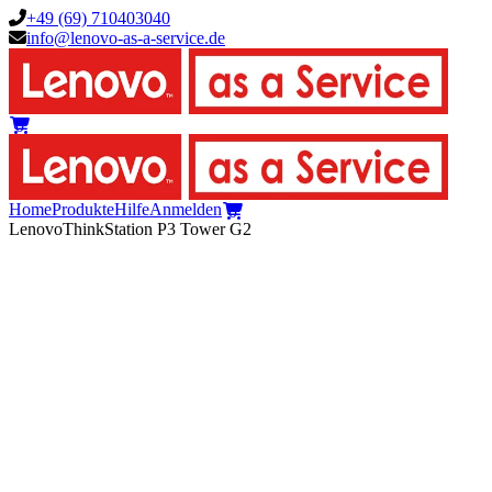
+49 (69) 710403040
info@lenovo-as-a-service.de
0
Home
Produkte
Hilfe
Anmelden
0
Lenovo
ThinkStation P3 Tower G2