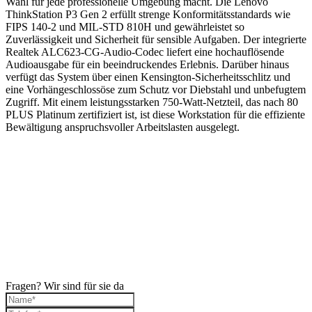
Wahl für jede professionelle Umgebung macht. Die Lenovo
ThinkStation P3 Gen 2 erfüllt strenge Konformitätsstandards wie
FIPS 140-2 und MIL-STD 810H und gewährleistet so
Zuverlässigkeit und Sicherheit für sensible Aufgaben. Der integrierte
Realtek ALC623-CG-Audio-Codec liefert eine hochauflösende
Audioausgabe für ein beeindruckendes Erlebnis. Darüber hinaus
verfügt das System über einen Kensington-Sicherheitsschlitz und
eine Vorhängeschlossöse zum Schutz vor Diebstahl und unbefugtem
Zugriff. Mit einem leistungsstarken 750-Watt-Netzteil, das nach 80
PLUS Platinum zertifiziert ist, ist diese Workstation für die effiziente
Bewältigung anspruchsvoller Arbeitslasten ausgelegt.
Fragen? Wir sind für sie da